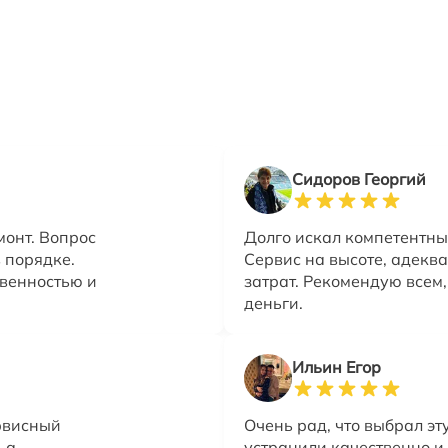
Сидоров Георгий
онт. Вопрос
Долго искал компетентных
в порядке.
Сервис на высоте, адекв
твенностью и
затрат. Рекомендую всем,
деньги.
Ильин Егор
ервисный
Очень рад, что выбрал эт
 а
устранили качественно и