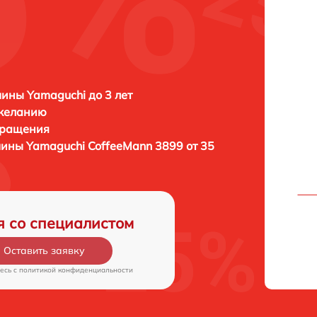
ны Yamaguchi до 3 лет
 желанию
бращения
шины
Yamaguchi CoffeeMann 3899 от 35
я со специалистом
Оставить заявку
есь c
политикой конфиденциальности