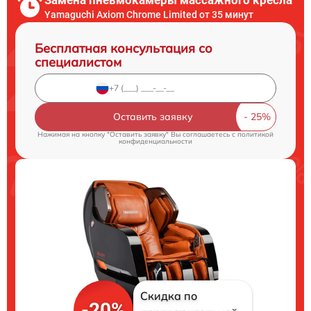
Замена пневмокамеры массажного кресла
Yamaguchi Axiom Chrome Limited от 35 минут
Бесплатная консультация со
специалистом
Оставить заявку
Нажимая на кнопку "Оставить заявку" Вы соглашаетесь c
политикой
конфиденциальности
Скидка по
-20%