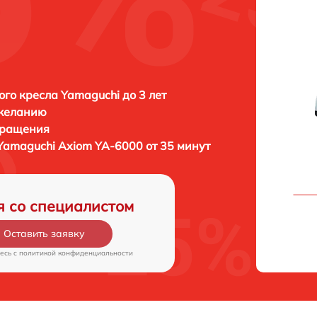
го кресла Yamaguchi до 3 лет
 желанию
бращения
Yamaguchi Axiom YA-6000 от 35 минут
я со специалистом
Оставить заявку
есь c
политикой конфиденциальности