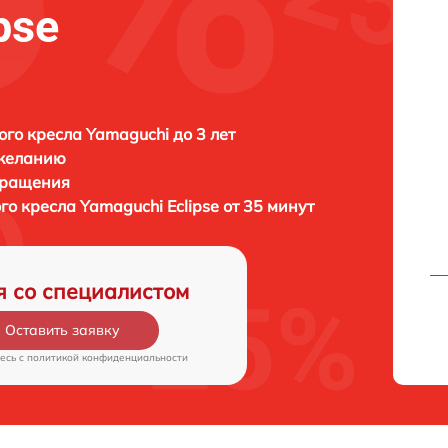
pse
го кресла Yamaguchi до 3 лет
 желанию
бращения
го кресла
Yamaguchi Eclipse от 35 минут
я со специалистом
Оставить заявку
есь c
политикой конфиденциальности