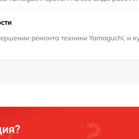
сти
ершении ремонта техники Yamaguchi, и ку
ция?