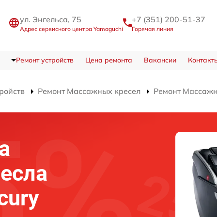
ул. Энгельса, 75
+7 (351) 200-51-37
Адрес сервисного центра Yamaguchi
Горячая линия
Ремонт устройств
Цена ремонта
Вакансии
Контакт
тройств
Ремонт Массажных кресел
Ремонт Массажн
а
есла
cury