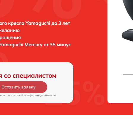
го кресла Yamaguchi до 3 лет
 желанию
бращения
Yamaguchi Mercury от 35 минут
я со специалистом
Оставить заявку
есь c
политикой конфиденциальности