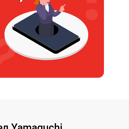
л Yamaguchi