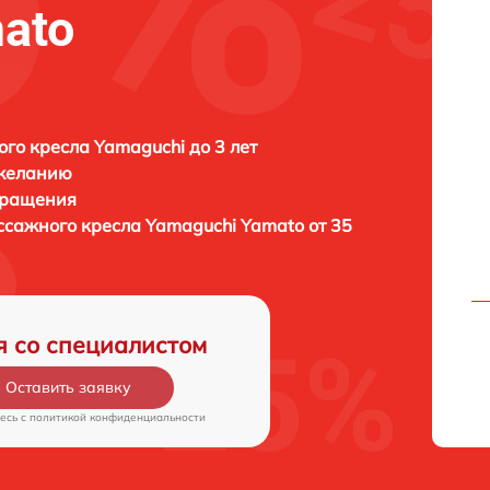
ato
го кресла Yamaguchi до 3 лет
 желанию
бращения
ссажного кресла
Yamaguchi Yamato от 35
я со специалистом
Оставить заявку
есь c
политикой конфиденциальности