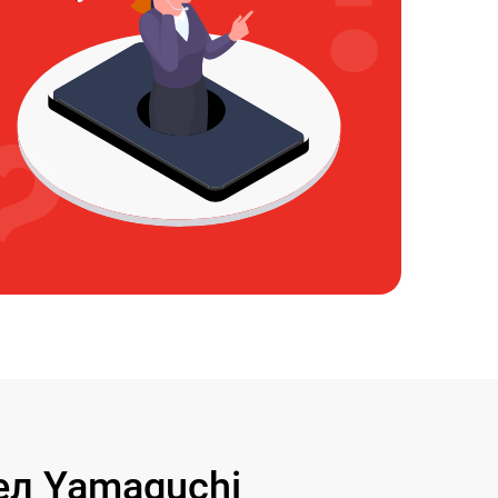
л Yamaguchi