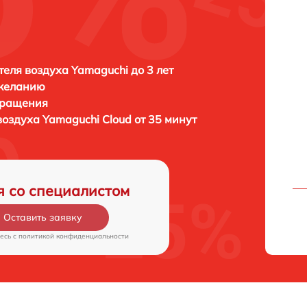
еля воздуха Yamaguchi до 3 лет
 желанию
бращения
воздуха
Yamaguchi Cloud от 35 минут
я со специалистом
Оставить заявку
есь c
политикой конфиденциальности